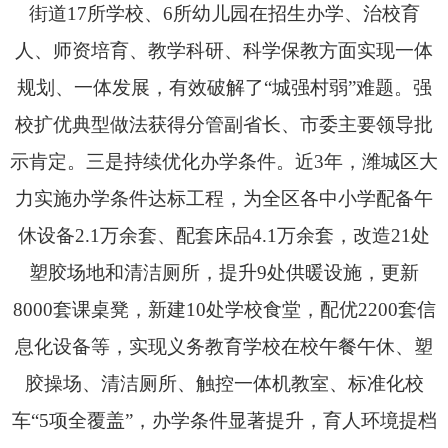
街道17所学校、6所幼儿园在招生办学、治校育
人、师资培育、教学科研、科学保教方面
实现
一体
规划、一体发展
，
有效
破解
了
“城强村弱”难题。
强
校扩优典型做法获得分管副省长、市委主要领导批
示肯定。
三是持续优化办学条件。近3年，潍城区大
力实施办学条件达标工程，为全区各中小学配备午
休设备2.1万余套、配套床品4.1万余套，改造21处
塑胶场地和清洁厕所，提升9处供暖设施，更新
8000套课桌凳，新建10处学校食堂，配优2200套信
息化设备等，实现义务教育学校在校午餐午休、塑
胶操场、清洁厕所、触控一体机教室、标准化校
车“5项全覆盖”，办学条件显著提升，育人环境提档