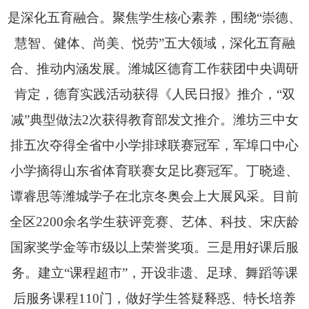
是深化五育融合。聚焦学生核心素养，围绕“崇德、
慧智、健体、尚美、悦劳”五大领
域，深化五育融
合、推动内涵发展。潍城区德育工作获团中央调研
肯定，德育实践活动获得《人民日报》推介，“双
减”典型做法2次获得教育部发文推介。潍坊三中女
排五次夺得全省中小学排球联赛冠军，军埠口中心
小学摘得山东省体育联赛女足比赛冠军。丁晓逵、
谭睿思等潍城学子在北京冬奥会上大展风采。目前
全区2200余名学生获评竞赛、艺体、科技、宋庆龄
国家奖学金等市级以上荣誉奖项。
三是用好课后服
务。建立“课程超市”，开设非遗、
足球、
舞蹈等课
后服务课程110门，
做好学生答疑释惑、特长培养